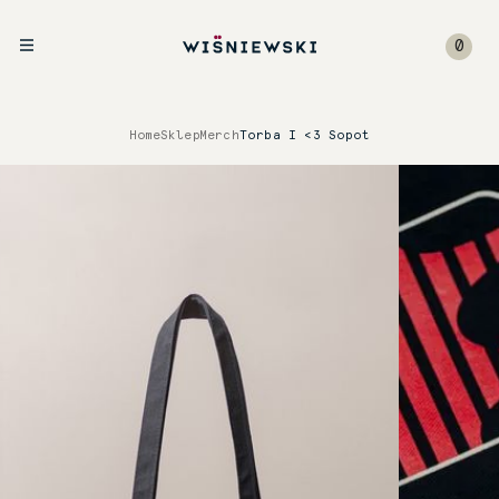
0
Home
Sklep
Merch
Torba I <3 Sopot