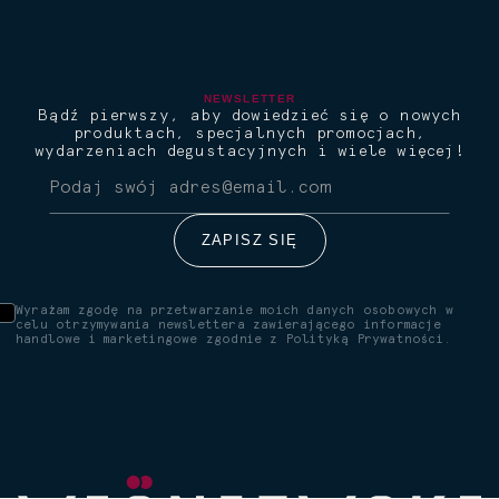
NEWSLETTER
Bądź pierwszy, aby dowiedzieć się o nowych
produktach, specjalnych promocjach,
wydarzeniach degustacyjnych i wiele więcej!
Wyrażam zgodę na przetwarzanie moich danych osobowych w
celu otrzymywania newslettera zawierającego informacje
handlowe i marketingowe zgodnie z
Polityką Prywatności.
Wiśniewski Sour
Wiśni
Klasyczny koktajl w nowej
Wiśnie 
odsłonie. Idealny balans
Orzeźwi