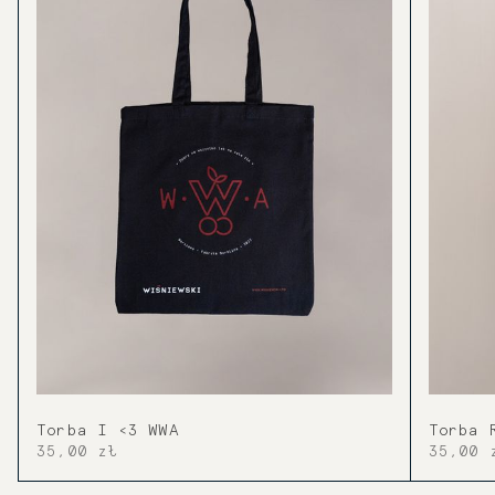
Torba I <3 WWA
Torba 
35,00 zł
35,00 