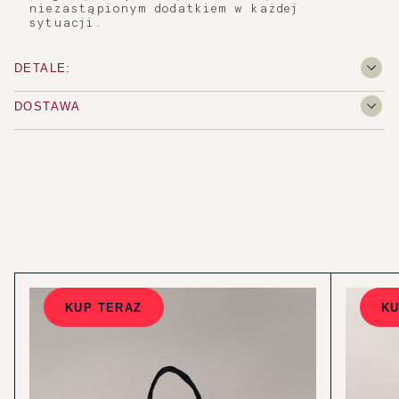
niezastąpionym dodatkiem w każdej
sytuacji.
DETALE:
DOSTAWA
KUP TERAZ
KU