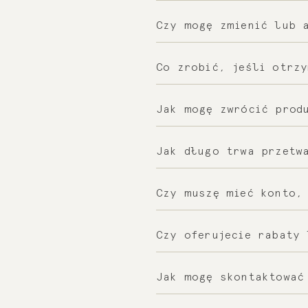
Akceptujemy różne me
Czy mogę zmienić lub 
pobranie.
Możliwość zmiany lub
Co zrobić, jeśli otrz
naszym działem obsłu
Jeśli produkt jest u
Jak mogę zwrócić prod
najszybciej, abyśmy 
Masz prawo do zwrotu
Jak długo trwa przetw
zwrotu, skontaktuj s
Po otrzymaniu zwróco
Czy muszę mieć konto,
roboczych.
Możesz złożyć zamówi
Czy oferujecie rabaty 
przyszłości i śledzen
Tak, oferujemy rabat
Jak mogę skontaktować
z najnowszymi oferta