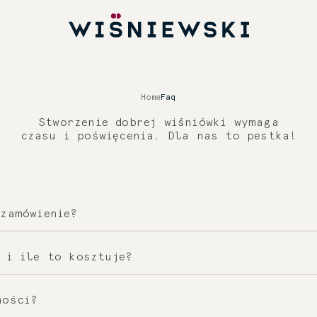
Home
Faq
Stworzenie dobrej wiśniówki wymaga
czasu i poświęcenia. Dla nas to pestka!
zamówienie?
ia otrzymasz e-mail z numerem śledzenia, który
 i ile to kosztuje?
ę.
e dostawy, w tym kuriera, paczkomaty. Koszty d
ności?
 wielkości zamówienia.