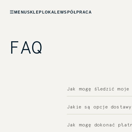
MENU
SKLEP
LOKALE
WSPÓŁPRACA
FAQ
Jak mogę śledzić moje 
Po wysłaniu zamówien
Jakie są opcje dostawy
monitorować przesyłk
Oferujemy różne opcj
Jak mogę dokonać płat
wybranej metody oraz