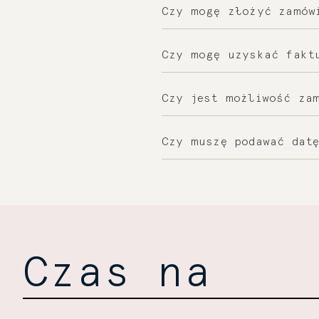
Nasza obsługa klient
Czy mogę złożyć zamów
znajdziesz w sekcji "
Tak, podczas składan
Czy mogę uzyskać fakt
Jeżeli nie znajdziesz
sklep@wisniewski.ltd
.
Tak, podczas składani
Czy jest możliwość za
Tak, oferujemy takie
Czy muszę podawać datę
Tak, jest to konieczn
wpisania daty urodze
Czas na