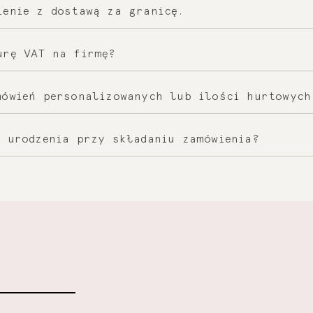
a jest dostępna poprzez e-mail, telefonu. Szcz
ienie z dostawą za granicę.
Kontakt" na stronie sklepu.
ia zamówienia wybierz kraj do którego ma zosta
urę VAT na firmę?
 odpowiedniej lokalizacji skontaktuj się z nam
a zamówienia wybierz odpowiednie okienko i uz
mówień personalizowanych lub ilości hurtowych
 możliwości. Skontaktuj się z nami mailowo:
ko
 urodzenia przy składaniu zamówienia?
e. Podczas składania zamówienia pojawi się odp
nia.