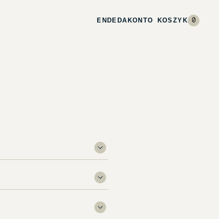
EN
DE
DA
KONTO
KOSZYK
0
 pozwoli Ci
ostawy zależą od