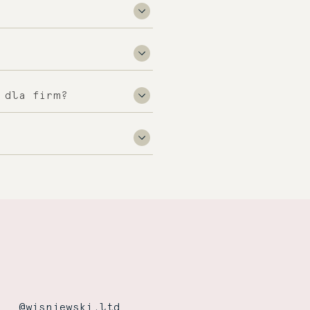
egóły kontaktowe
ć wysłana przesyłka.
i mailowo:
upełnij dane firmy.
 dla firm?
ntakt@wisniewski.ltd
.
owiednie okienko do
@wisniewski.ltd