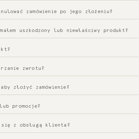
tody płatności, w tym PayPal, płatność elektro
anulować zamówienie po jego złożeniu?
 anulowania zamówienia zależy od jego statusu.
ymałem uszkodzony lub niewłaściwy produkt?
gi klienta, aby sprawdzić dostępne opcje.
szkodzony lub niezgodny z zamówieniem, skontak
ukt?
mogli rozwiązać problem.
 produktów w ciągu 14 dni od ich otrzymania. 
arzanie zwrotu?
ię z naszym działem obsługi klienta.
nego produktu, zwrot środków zostanie przetwo
 aby złożyć zamówienie?
enie jako gość, ale założenie konta umożliwia 
lub promocje?
ie historii zamówień.
y i promocje. Zapisz się do naszego newsletter
 się z obsługą klienta?
mi.