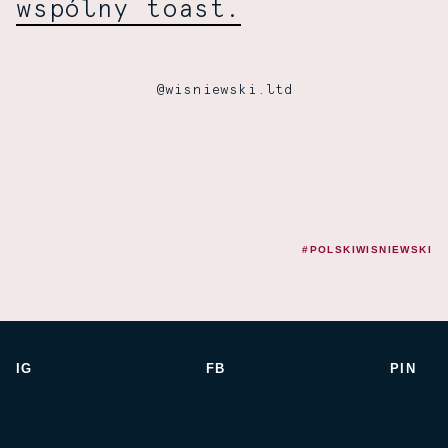
wspólny toast.
@wisniewski.ltd
#POLSKIWISNIEWSKI
IG
FB
PIN