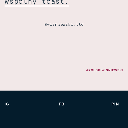
wspólny toast.
@wisniewski.ltd
#POLSKIWISNIEWSKI
IG
FB
PIN