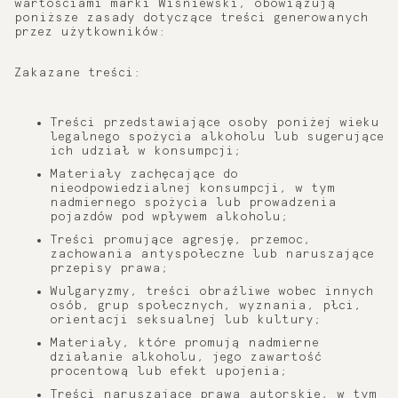
wartościami marki Wiśniewski, obowiązują
poniższe zasady dotyczące treści generowanych
przez użytkowników:
Zakazane treści:
Treści przedstawiające osoby poniżej wieku
legalnego spożycia alkoholu lub sugerujące
ich udział w konsumpcji;
Materiały zachęcające do
nieodpowiedzialnej konsumpcji, w tym
nadmiernego spożycia lub prowadzenia
pojazdów pod wpływem alkoholu;
Treści promujące agresję, przemoc,
zachowania antyspołeczne lub naruszające
przepisy prawa;
Wulgaryzmy, treści obraźliwe wobec innych
osób, grup społecznych, wyznania, płci,
orientacji seksualnej lub kultury;
Materiały, które promują nadmierne
działanie alkoholu, jego zawartość
procentową lub efekt upojenia;
Treści naruszające prawa autorskie, w tym