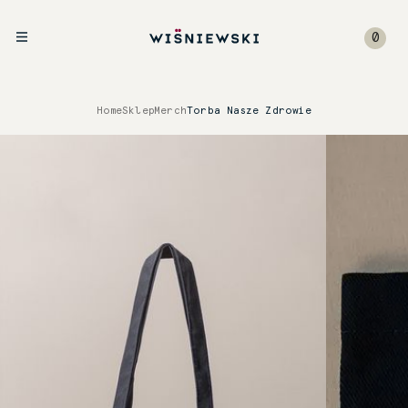
0
Home
Sklep
Merch
Torba Nasze Zdrowie