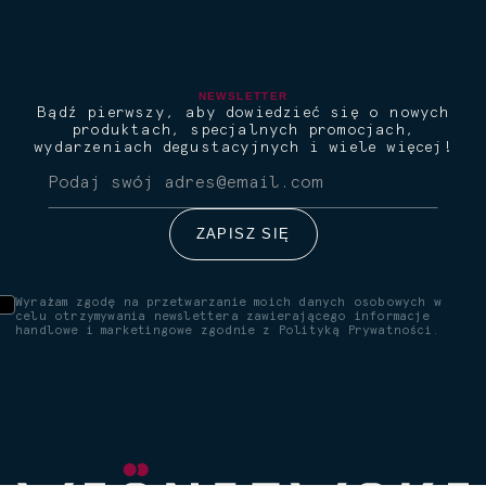
NEWSLETTER
Bądź pierwszy, aby dowiedzieć się o nowych
produktach, specjalnych promocjach,
wydarzeniach degustacyjnych i wiele więcej!
Wyrażam zgodę na przetwarzanie moich danych osobowych w
celu otrzymywania newslettera zawierającego informacje
handlowe i marketingowe zgodnie z
Polityką Prywatności.
Wiśniewski Sour
Wiśni
Klasyczny koktajl w nowej
Wiśnie 
odsłonie. Idealny balans
Orzeźwi