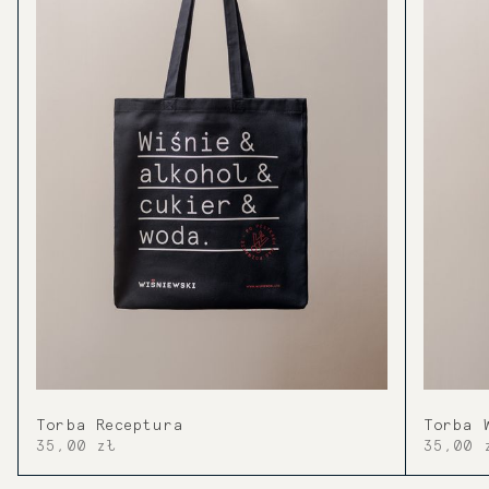
Torba Receptura
Torba 
35,00 zł
35,00 