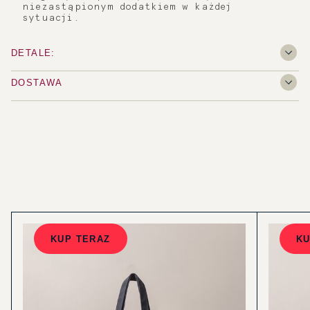
niezastąpionym dodatkiem w każdej
sytuacji.
DETALE:
DOSTAWA
KUP TERAZ
KU