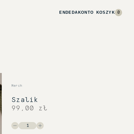
EN
DE
DA
KONTO
KOSZYK
0
Merch
Szalik
99,00 zł