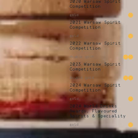
2020 Warsaw Spirit
Competition
gold
2021 Warsaw Spirit
Competition
gold
2022 Warsaw Spirit
Competition
double gold
2023 Warsaw Spirit
Competition
double gold
2024 Warsaw Spirit
Competition
gold
2024 World Drinks
Awards, Flavoured
Spirits & Speciality
gold