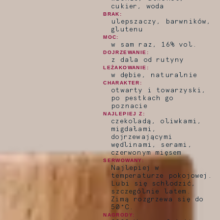
cukier, woda
BRAK:
ulepszaczy, barwników,
glutenu
MOC:
w sam raz, 16% vol.
DOJRZEWANIE:
z dala od rutyny
LEŻAKOWANIE:
w dębie, naturalnie
CHARAKTER:
otwarty i towarzyski,
po pestkach go
poznacie
NAJLEPIEJ Z:
czekoladą, oliwkami,
migdałami,
dojrzewającymi
wędlinami, serami,
czerwonym mięsem
SERWOWANY:
Najlepiej w
temperaturze pokojowej.
Lubi się schłodzić,
szczególnie latem.
Zimą rozgrzewa się do
50°C.
NAGRODY: