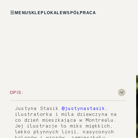
MENU
SKLEP
LOKALE
WSPÓŁPRACA
OPIS:
Justyna Stasik
@justynastasik
,
ilustratorka i miła dziewczyna na
co dzień mieszkająca w Montrealu.
Jej ilustracje to miks miękkich,
lekko płynnych linii, nasyconych
kolorów i wzorów, zamieszkały