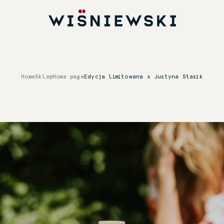
Home
Sklep
Home page
Edycja limitowana x Justyna Stasik