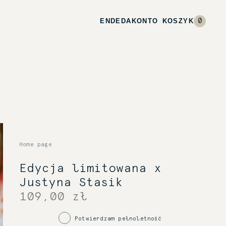
EN
DE
DA
KONTO
KOSZYK
0
Home page
Edycja limitowana x
Justyna Stasik
109,00 zł
Potwierdzam pełnoletność