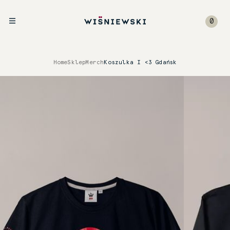
0
Home
Sklep
Merch
Koszulka I <3 Gdańsk