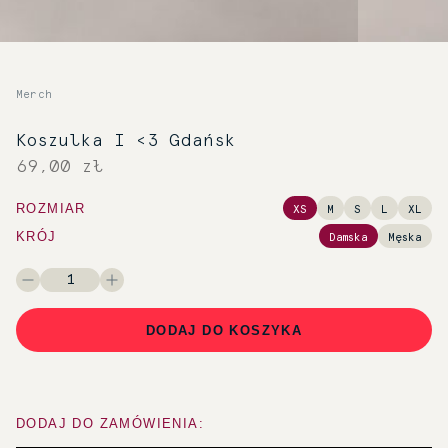
Merch
Koszulka I <3 Gdańsk
69,00 zł
ROZMIAR
XS
M
S
L
XL
KRÓJ
Damska
Męska
DODAJ DO KOSZYKA
DODAJ DO ZAMÓWIENIA: