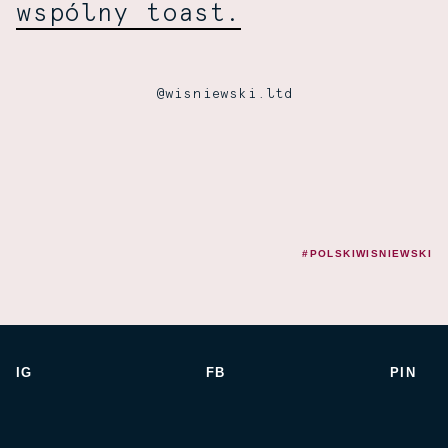
wspólny toast.
@wisniewski.ltd
#POLSKIWISNIEWSKI
IG
FB
PIN