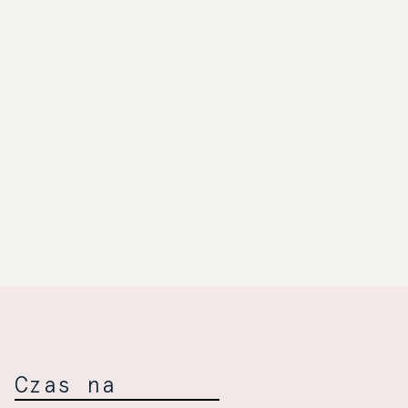
Towarzyski
Wiśniewski:
Czas na