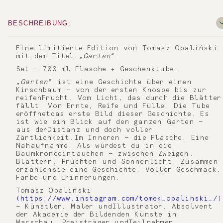
BESCHREIBUNG:
Eine limitierte Edition von Tomasz Opaliński
mit dem Titel „
Garten
“.
Set — 700 ml Flasche + Geschenktube.
„
Garten
“ ist eine Geschichte über einen
Kirschbaum — von der ersten Knospe bis zur
reifenFrucht. Vom Licht, das durch die Blätter
fällt. Von Ernte, Reife und Fülle. Die Tube
eröffnetdas erste Bild dieser Geschichte. Es
ist wie ein Blick auf den ganzen Garten —
aus derDistanz und doch voller
Zärtlichkeit.Im Inneren — die Flasche. Eine
Nahaufnahme. Als würdest du in die
Baumkroneeintauchen — zwischen Zweigen,
Blättern, Früchten und Sonnenlicht. Zusammen
erzählensie eine Geschichte. Voller Geschmack,
Farbe und Erinnerungen.
Tomasz Opaliński
(https://www.instagram.com/tomek_opalinski_/
)
— Künstler, Maler undIllustrator. Absolvent
der Akademie der Bildenden Künste in
Warschau. Preisträger undTeilnehmer