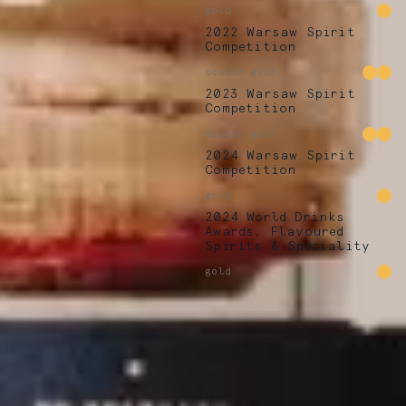
gold
2022 Warsaw Spirit
Competition
double gold
2023 Warsaw Spirit
Competition
double gold
2024 Warsaw Spirit
Competition
gold
2024 World Drinks
Awards, Flavoured
Spirits & Speciality
gold