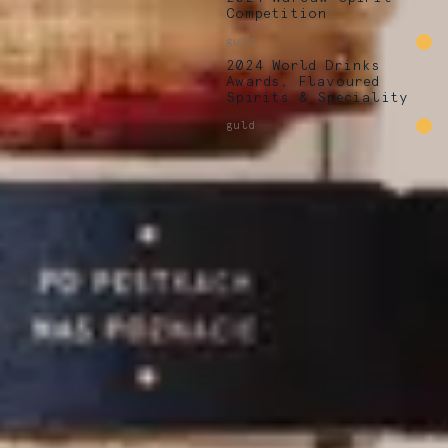
Competition
guld
2024 World Drinks
Awards, Flavoured
Spirits & Speciality
guld