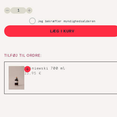
Jeg bekræfter myndighedsalderen
LÆG I KURV
TILFØJ TIL ORDRE:
Wiśniewski 700 ml
23,95 €