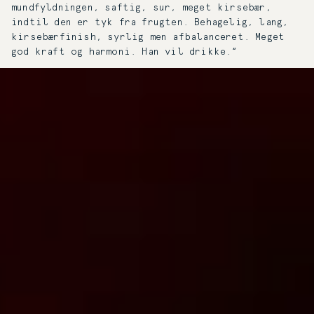
mundfyldningen, saftig, sur, meget kirsebær,
indtil den er tyk fra frugten. Behagelig, lang,
kirsebærfinish, syrlig men afbalanceret. Meget
god kraft og harmoni. Han vil drikke.“