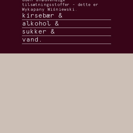
uden unødvendige
tilsætningsstoffer - dette er
Wykapany Wiśniewski.
kirsebær &
alkohol &
sukker &
vand.