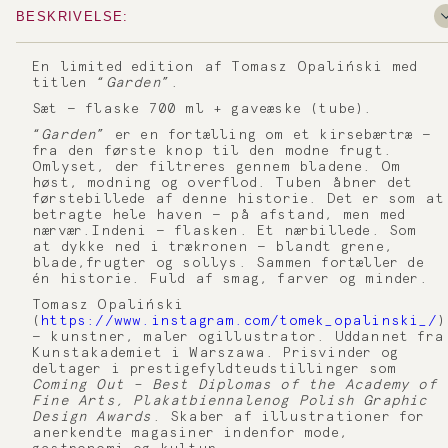
BESKRIVELSE:
En limited edition af Tomasz Opaliński med
titlen “
Garden
”.
Sæt — flaske 700 ml + gaveæske (tube).
“
Garden
” er en fortælling om et kirsebærtræ —
fra den første knop til den modne frugt.
Omlyset, der filtreres gennem bladene. Om
høst, modning og overflod. Tuben åbner det
førstebillede af denne historie. Det er som at
betragte hele haven — på afstand, men med
nærvær.Indeni — flasken. Et nærbillede. Som
at dykke ned i trækronen — blandt grene,
blade,frugter og sollys. Sammen fortæller de
én historie. Fuld af smag, farver og minder.
Tomasz Opaliński
(
https://www.instagram.com/tomek_opalinski_/
)
— kunstner, maler ogillustrator. Uddannet fra
Kunstakademiet i Warszawa. Prisvinder og
deltager i prestigefyldteudstillinger som
Coming Out – Best Diplomas of the Academy of
Fine Arts, Plakatbiennalenog Polish Graphic
Design Awards
. Skaber af illustrationer for
anerkendte magasiner indenfor mode,