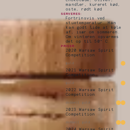
chokolade, oliven,
mandler, kureret kød,
oste, rødt kød
SERVERES:
Fortrinsvis ved
stuetemperatur. Han
kan godt lide at køle
af, især om sommeren.
Om vinteren opvarmes
det op til 50° C.
PRISER:
2020 Warsaw Spirit
Competition
guld
2021 Warsaw Spirit
Competition
guld
2022 Warsaw Spirit
Competition
dobbelt guld
2023 Warsaw Spirit
Competition
dobbelt guld
2024 Warsaw Spirit