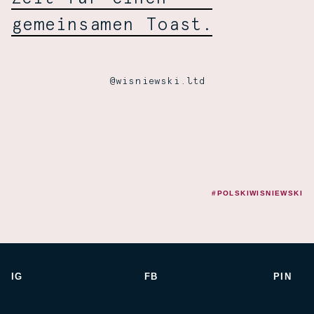
gemeinsamen Toast.
@wisniewski.ltd
#POLSKIWISNIEWSKI
IG
FB
PIN