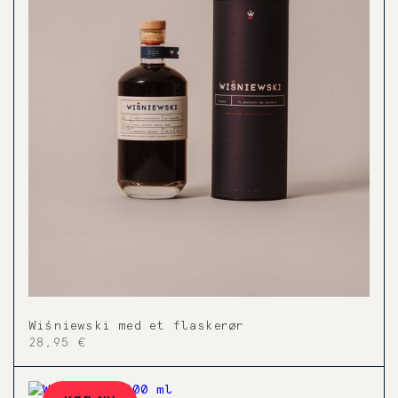
Wiśniewski med et flaskerør
28,95 €