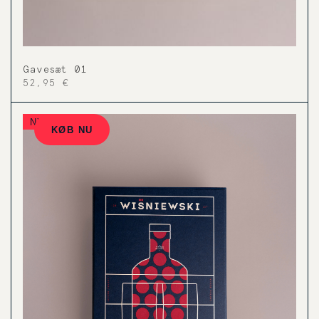
Gavesæt 01
52,95 €
NYHED
KØB NU