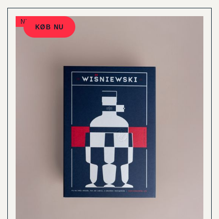
NYHED
KØB NU