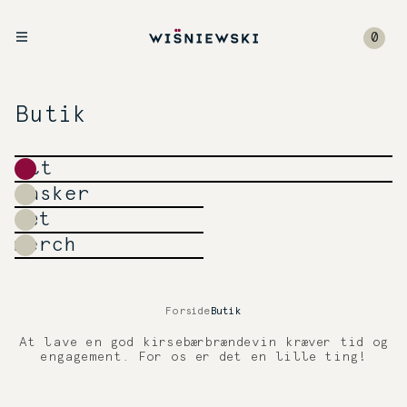
0
Butik
alt
flasker
sæt
merch
Forside
Butik
At lave en god kirsebærbrændevin kræver tid og
engagement. For os er det en lille ting!