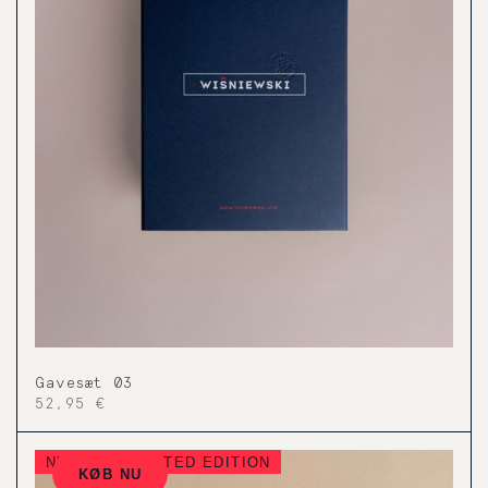
Gavesæt 03
52,95 €
NYHED — LIMITED EDITION
KØB NU