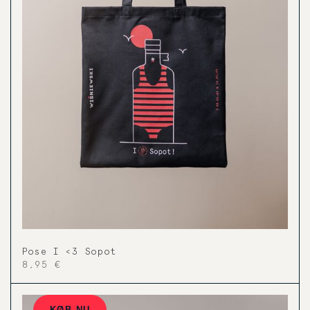
Pose I <3 Sopot
8,95 €
KØB NU