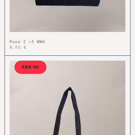
Pose I <3 WWA
8,95 €
KØB NU