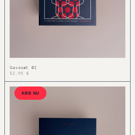
Gavesæt 02
52,95 €
KØB NU