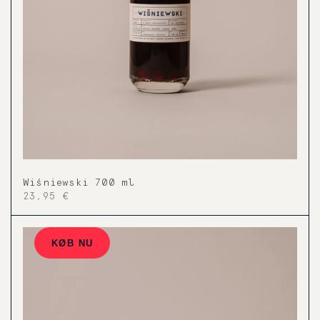
Wiśniewski 700 ml
23,95 €
KØB NU