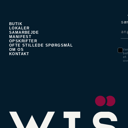
sæ
BUTIK
LOKALER
SAMARBEJDE
MANIFEST
OPSKRIFTER
OFTE STILLEDE SPØRGSMÅL
OM OS
Ve
be
KONTAKT
et
ov