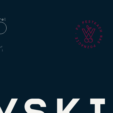
,
re!
af
 i