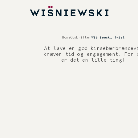
Home
Opskrifter
Wiśniewski Twist
At lave en god kirsebærbrændev
kræver tid og engagement. For 
er det en lille ting!