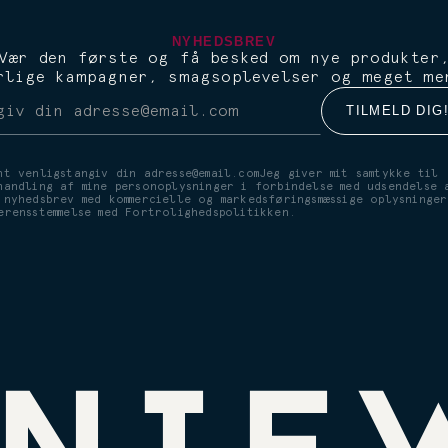
NYHEDSBREV
Vær den første og få besked om nye produkter
rlige kampagner, smagsoplevelser og meget me
nt venligstangiv din adresse@email.comJeg giver mit samtykke til
handling af mine personoplysninger i forbindelse med udsendelse 
 nyhedsbrev med kommercielle og markedsføringsmæssige oplysninger
erensstemmelse med Fortrolighedspolitikken.