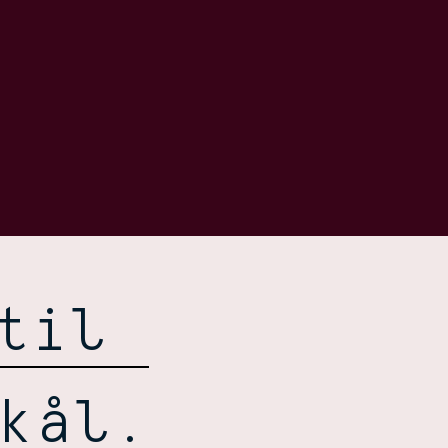
KØB WIŚNIEWSKI
til
kål.