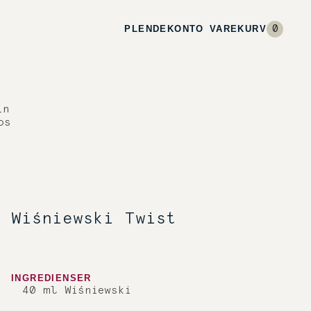
PL
EN
DE
KONTO
VAREKURV
0
in
os
Wiśniewski Twist
INGREDIENSER
40 ml Wiśniewski