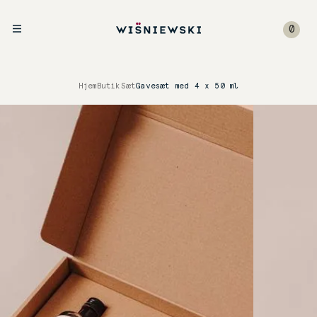
0
Hjem
Butik
Sæt
Gavesæt med 4 x 50 ml