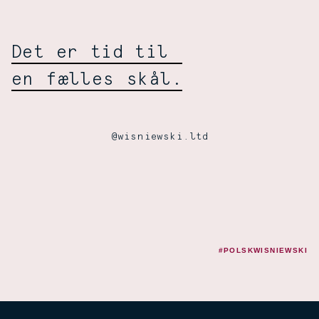
Selskabelig
Wiśniewski:
Det er tid til
en fælles skål.
@wisniewski.ltd
#POLSKWISNIEWSKI