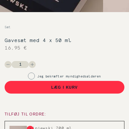
Sæt
Gavesæt med 4 x 50 ml
16,95 €
Jeg bekræfter myndighedsalderen
LÆG I KURV
TILFØJ TIL ORDRE:
Wiśniewski 700 ml