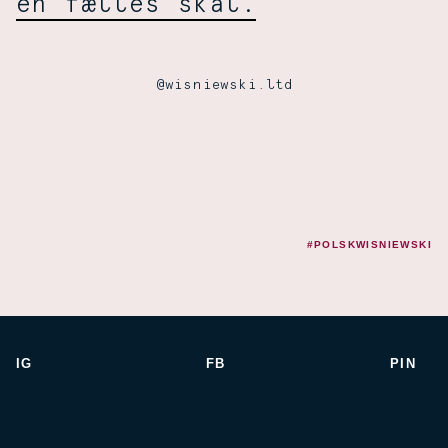
en fælles skål.
@wisniewski.ltd
#POLSKWISNIEWSKI
IG
FB
PIN