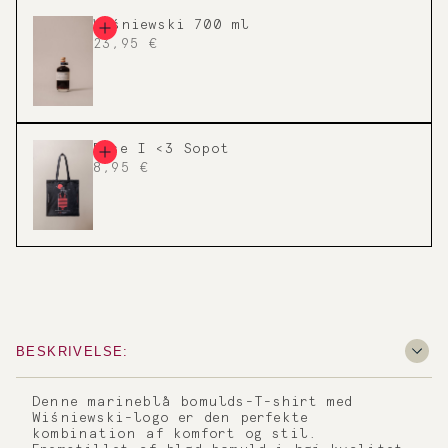
Wiśniewski 700 ml
23,95 €
Pose I <3 Sopot
8,95 €
BESKRIVELSE:
Denne marineblå bomulds-T-shirt med
Wiśniewski-logo er den perfekte
kombination af komfort og stil.