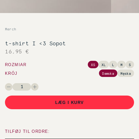
Merch
t-shirt I <3 Sopot
16,95 €
ROZMIAR
XS
XL
L
M
S
KRÓJ
Damska
Męska
LÆG I KURV
TILFØJ TIL ORDRE: