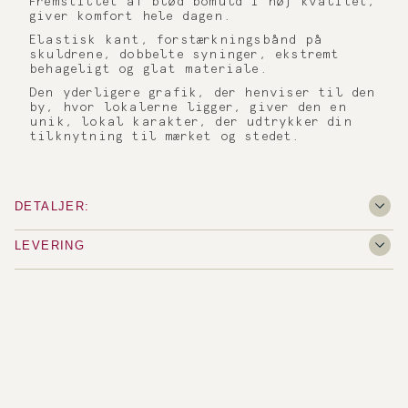
Fremstillet af blød bomuld i høj kvalitet,
giver komfort hele dagen.
Elastisk kant, forstærkningsbånd på
skuldrene, dobbelte syninger, ekstremt
behageligt og glat materiale.
Den yderligere grafik, der henviser til den
by, hvor lokalerne ligger, giver den en
unik, lokal karakter, der udtrykker din
tilknytning til mærket og stedet.
DETALJER:
LEVERING