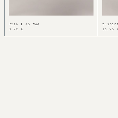
Pose I <3 WWA
t-shir
8,95 €
16,95 