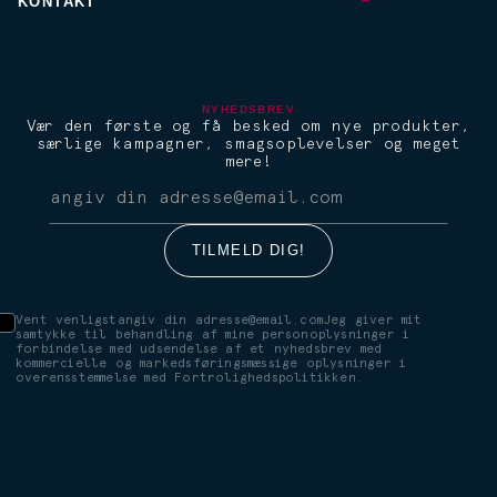
KONTAKT
NYHEDSBREV
Vær den første og få besked om nye produkter,
særlige kampagner, smagsoplevelser og meget
mere!
Vent venligstangiv din adresse@email.comJeg giver mit
samtykke til behandling af mine personoplysninger i
forbindelse med udsendelse af et nyhedsbrev med
kommercielle og markedsføringsmæssige oplysninger i
overensstemmelse med Fortrolighedspolitikken.
Wiśniewski Sour
Wiśni
En klassisk cocktail i ny
Sure ki
forklædning. Den perfekte
Forfris