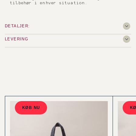
tilbehør i enhver situation.
DETALJER:
LEVERING
KØB NU
KØ