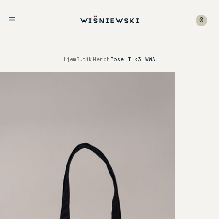
0
Hjem
Butik
Merch
Pose I <3 WWA