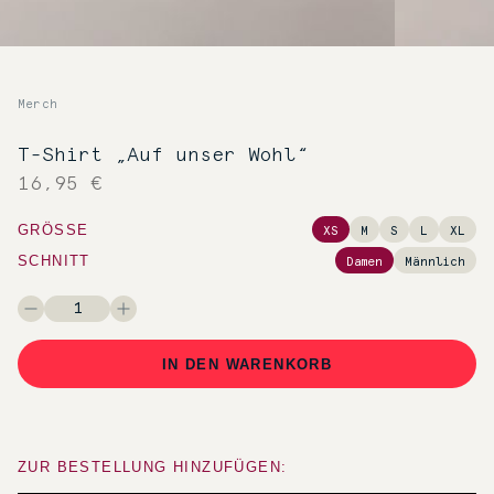
Merch
T-Shirt „Auf unser Wohl“
16,95 €
GRÖSSE
XS
M
S
L
XL
SCHNITT
Damen
Männlich
IN DEN WARENKORB
ZUR BESTELLUNG HINZUFÜGEN: