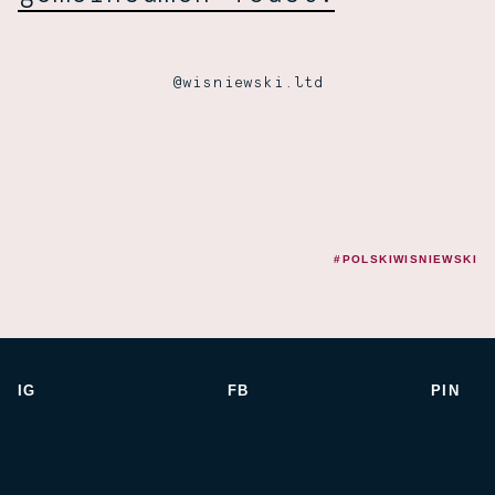
@wisniewski.ltd
#POLSKIWISNIEWSKI
IG
FB
PIN