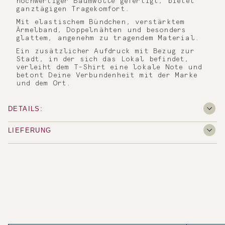
hochwertiger Baumwolle gefertigt, bietet
ganztägigen Tragekomfort.
Mit elastischem Bündchen, verstärktem
Ärmelband, Doppelnähten und besonders
glattem, angenehm zu tragendem Material.
Ein zusätzlicher Aufdruck mit Bezug zur
Stadt, in der sich das Lokal befindet,
verleiht dem T-Shirt eine lokale Note und
betont Deine Verbundenheit mit der Marke
und dem Ort.
DETAILS:
LIEFERUNG