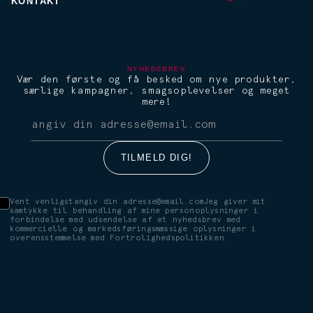
KONTAKT
NYHEDSBREV
Vær den første og få besked om nye produkter,
særlige kampagner, smagsoplevelser og meget
mere!
Vent venligstangiv din adresse@email.comJeg giver mit
samtykke til behandling af mine personoplysninger i
forbindelse med udsendelse af et nyhedsbrev med
kommercielle og markedsføringsmæssige oplysninger i
overensstemmelse med Fortrolighedspolitikken.
Wiśniewski Sour
Wiśni
En klassisk cocktail i ny
En cock
forklædning. Den perfekte
En ufor