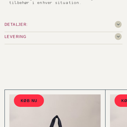
tilbehør i enhver situation.
DETALJER:
LEVERING
KØB NU
KØ