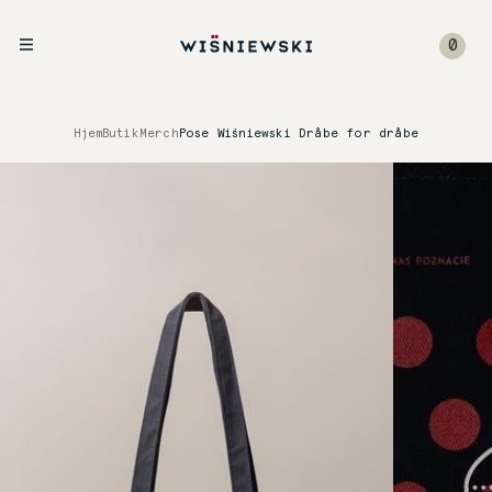
0
Hjem
Butik
Merch
Pose Wiśniewski Dråbe for dråbe