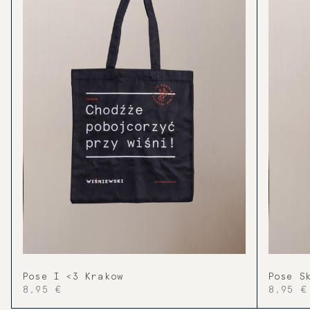
Pose I <3 Krakow
Pose S
8,95 €
8,95 €