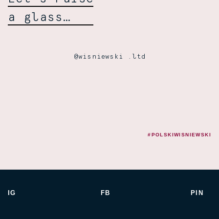
a glass…
@wisniewski .ltd
#POLSKIWISNIEWSKI
IG
FB
PIN